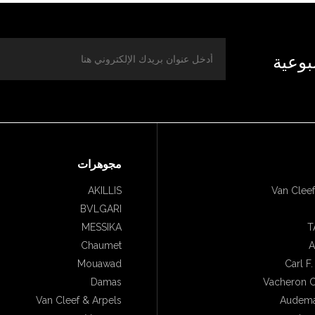
بوعية
مجوهرات
AKILLIS
Van Cleef
BVLGARI
MESSIKA
T
Chaumet
A
Mouawad
Carl F
Damas
Vacheron C
Van Cleef & Arpels
Audema